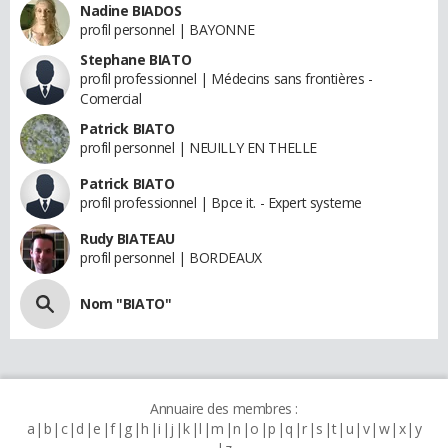
Nadine BIADOS
profil personnel | BAYONNE
Stephane BIATO
profil professionnel | Médecins sans frontières -
Comercial
Patrick BIATO
profil personnel | NEUILLY EN THELLE
Patrick BIATO
profil professionnel | Bpce it. - Expert systeme
Rudy BIATEAU
profil personnel | BORDEAUX
Nom "BIATO"
Annuaire des membres :
a
b
c
d
e
f
g
h
i
j
k
l
m
n
o
p
q
r
s
t
u
v
w
x
y