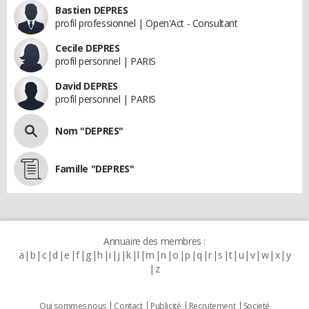
Bastien DEPRES
profil professionnel | Open'Act - Consultant
Cecile DEPRES
profil personnel | PARIS
David DEPRES
profil personnel | PARIS
Nom "DEPRES"
Famille "DEPRES"
Annuaire des membres :
a
b
c
d
e
f
g
h
i
j
k
l
m
n
o
p
q
r
s
t
u
v
w
x
y
z
Qui sommes nous
Contact
Publicité
Recrutement
Societé