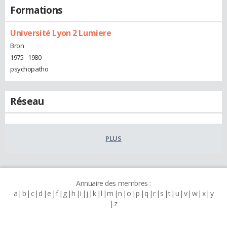
Formations
Université Lyon 2 Lumiere
Bron
1975 - 1980
psychopatho
Réseau
PLUS
Annuaire des membres :
a
b
c
d
e
f
g
h
i
j
k
l
m
n
o
p
q
r
s
t
u
v
w
x
y
z