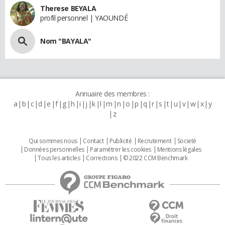
Therese BEYALA
profil personnel | YAOUNDÉ
Nom "BAYALA"
Annuaire des membres :
a
b
c
d
e
f
g
h
i
j
k
l
m
n
o
p
q
r
s
t
u
v
w
x
y
z
Qui sommes nous
Contact
Publicité
Recrutement
Societé
Données personnelles
Paramétrer les cookies
Mentions légales
Tous les articles
Corrections
© 2022 CCM Benchmark