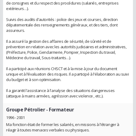
de consignes et du respect des procédures (salariés, entreprises
extérieurs…).
Suivis des audits d’autorités : police des jeux et courses, direction
dépatementale des renseignements généraux, et des tiers, dont
assureurs.
Il a assuré la gestion des affaires de sécurité, de sûreté et de
prévention en relation avec les autorités judiciaires et administratives,
(Préfecture, Police, Gendarmerie, Pompier, Inspection du travail,
Médecine du travail, Sous-traitants…).
Il a participé aux réunions CHSCT et à la mise à jour du document
unique et à l’évaluation des risques. Il a participé à l'élaboration au suivi
du budget et à son optimisation.
Il a garantit l'assistance à l'analyse des situations dangereuses
(attaque à mains armées, agréssion avec violence , etc..).
Groupe Pétrolier
- Formateur
1996 - 2001
Ma fonction était de former les salariés, en missions à l’étranger à
réagir à toutes menaces verbales ou physiques.