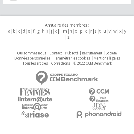
Annuaire des membres :
a
b
c
d
e
f
g
h
i
j
k
l
m
n
o
p
q
r
s
t
u
v
w
x
y
z
Qui sommes nous
Contact
Publicité
Recrutement
Societé
Données personnelles
Paramétrer les cookies
Mentions légales
Tous les articles
Corrections
© 2022 CCM Benchmark