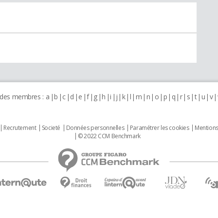
 des membres :
a
b
c
d
e
f
g
h
i
j
k
l
m
n
o
p
q
r
s
t
u
v
Recrutement
Societé
Données personnelles
Paramétrer les cookies
Mentions
© 2022 CCM Benchmark