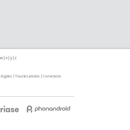
w
x
y
z
 légales
Tous les articles
Corrections