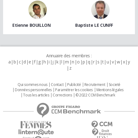
Etienne BOUILLON
Baptiste LE CUNFF
Annuaire des membres :
a
b
c
d
e
f
g
h
i
j
k
l
m
n
o
p
q
r
s
t
u
v
w
x
y
z
Qui sommes nous
Contact
Publicité
Recrutement
Societé
Données personnelles
Paramétrer les cookies
Mentions légales
Tous les articles
Corrections
© 2022 CCM Benchmark