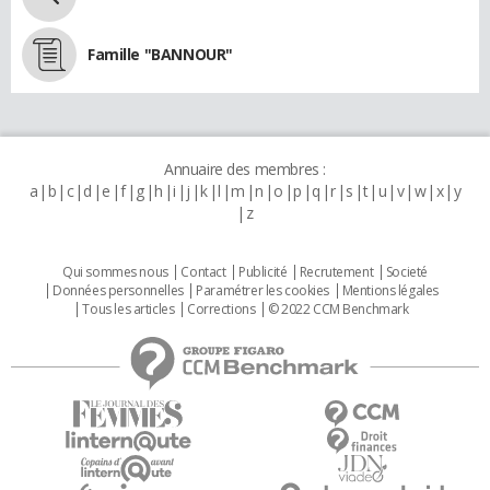
Famille "BANNOUR"
Annuaire des membres :
a
b
c
d
e
f
g
h
i
j
k
l
m
n
o
p
q
r
s
t
u
v
w
x
y
z
Qui sommes nous
Contact
Publicité
Recrutement
Societé
Données personnelles
Paramétrer les cookies
Mentions légales
Tous les articles
Corrections
© 2022 CCM Benchmark