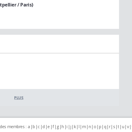
ellier / Paris)
PLUS
 des membres :
a
b
c
d
e
f
g
h
i
j
k
l
m
n
o
p
q
r
s
t
u
v