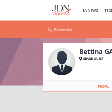
IA NEWS
TEC
Rechercher
Bettina 
GRAND OUEST
Bettina GANDON
PROFIL