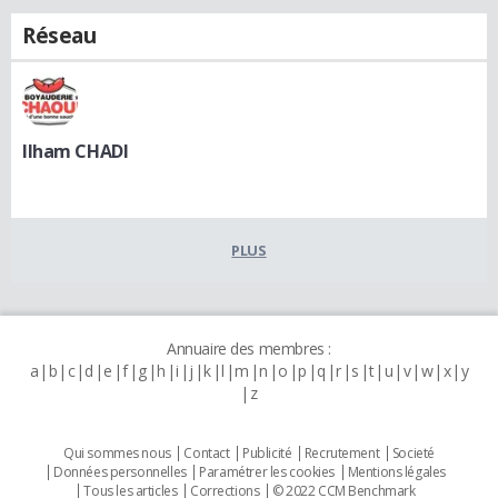
Réseau
Ilham CHADI
PLUS
Annuaire des membres :
a
b
c
d
e
f
g
h
i
j
k
l
m
n
o
p
q
r
s
t
u
v
w
x
y
z
Qui sommes nous
Contact
Publicité
Recrutement
Societé
Données personnelles
Paramétrer les cookies
Mentions légales
Tous les articles
Corrections
© 2022 CCM Benchmark