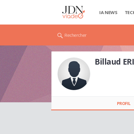
IA NEWS
TEC
Rechercher
Billaud ER
Billaud ERIC
PROFIL