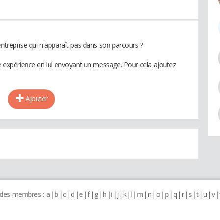
entreprise qui n'apparaît pas dans son parcours ?
te expérience en lui envoyant un message. Pour cela ajoutez
Ajouter
 des membres :
a
b
c
d
e
f
g
h
i
j
k
l
m
n
o
p
q
r
s
t
u
v