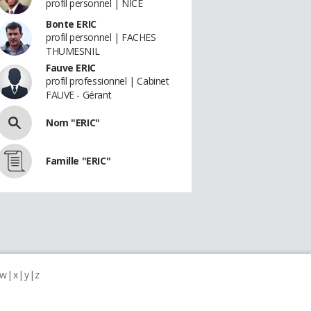
profil personnel | NICE
Bonte ERIC
profil personnel | FACHES
THUMESNIL
Fauve ERIC
profil professionnel | Cabinet
FAUVE - Gérant
Nom "ERIC"
Famille "ERIC"
w
x
y
z