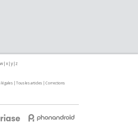
w
x
y
z
 légales
Tous les articles
Corrections