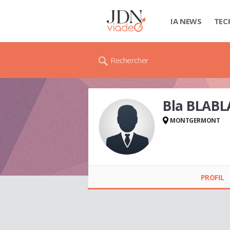
IA NEWS
TEC
Rechercher
Bla BLABL
MONTGERMONT
Bla BLABLA
PROFIL