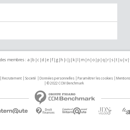
 des membres :
a
b
c
d
e
f
g
h
i
j
k
l
m
n
o
p
q
r
s
t
u
v
Recrutement
Societé
Données personnelles
Paramétrer les cookies
Mentions
© 2022 CCM Benchmark