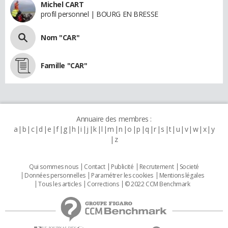
Michel CART
profil personnel | BOURG EN BRESSE
Nom "CAR"
Famille "CAR"
Annuaire des membres :
a
b
c
d
e
f
g
h
i
j
k
l
m
n
o
p
q
r
s
t
u
v
w
x
y
z
Qui sommes nous
Contact
Publicité
Recrutement
Societé
Données personnelles
Paramétrer les cookies
Mentions légales
Tous les articles
Corrections
© 2022 CCM Benchmark