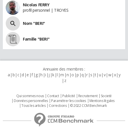
Nicolas FERRY
profil personnel | TROYES
Nom "BERI"
Famille "BERI"
Annuaire des membres :
a
b
c
d
e
f
g
h
i
j
k
l
m
n
o
p
q
r
s
t
u
v
w
x
y
z
Qui sommes nous
Contact
Publicité
Recrutement
Societé
Données personnelles
Paramétrer les cookies
Mentions légales
Tous les articles
Corrections
© 2022 CCM Benchmark