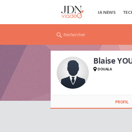
IA NEWS
TEC
Rechercher
Blaise Y
DOUALA
Blaise YOUDOM
PROFIL