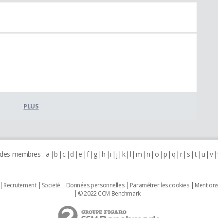
PLUS
 des membres :
a
b
c
d
e
f
g
h
i
j
k
l
m
n
o
p
q
r
s
t
u
v
Recrutement
Societé
Données personnelles
Paramétrer les cookies
Mentions
© 2022 CCM Benchmark