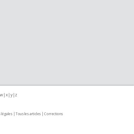
w
x
y
z
 légales
Tous les articles
Corrections