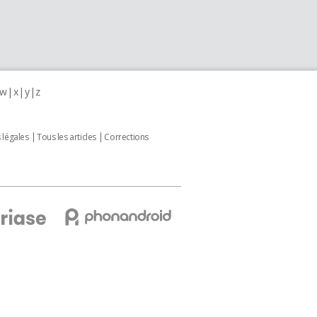
w
x
y
z
 légales
Tous les articles
Corrections