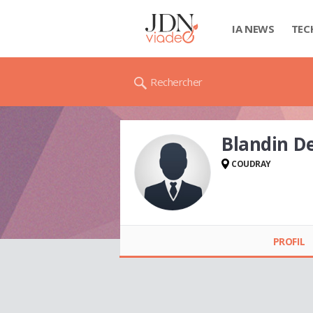
IA NEWS
TEC
Rechercher
Blandin D
COUDRAY
Blandin De Chalain
HERVÉ
PROFIL