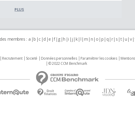
PLUS
 des membres :
a
b
c
d
e
f
g
h
i
j
k
l
m
n
o
p
q
r
s
t
u
v
Recrutement
Societé
Données personnelles
Paramétrer les cookies
Mentions
© 2022 CCM Benchmark