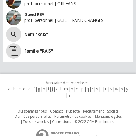
profil personnel | ORLEANS
David REY
profil personnel | GUILHERAND GRANGES
Nom "RAIS"
Famille "RAIS"
Annuaire des membres :
a
b
c
d
e
f
g
h
i
j
k
l
m
n
o
p
q
r
s
t
u
v
w
x
y
z
Qui sommes nous
Contact
Publicité
Recrutement
Societé
Données personnelles
Paramétrer les cookies
Mentions légales
Tous les articles
Corrections
© 2022 CCM Benchmark