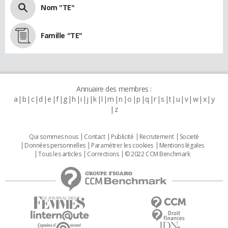
Nom "TE"
Famille "TE"
Annuaire des membres :
a
b
c
d
e
f
g
h
i
j
k
l
m
n
o
p
q
r
s
t
u
v
w
x
y
z
Qui sommes nous
Contact
Publicité
Recrutement
Societé
Données personnelles
Paramétrer les cookies
Mentions légales
Tous les articles
Corrections
© 2022 CCM Benchmark