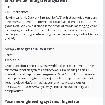
Streamwide
- Intégrateur système
Paris
2018 - maintenant
Now i'm currently Delivery Engineer for VAS with streamwide company
.StreamWIDE delivers on-premise or cloud-based, end-to-end, carrier-
grade NextGen VAS solutions in the areas of mobile messaging, voice
messaging, virtual numbers and telephony for social networks,
convergent charging, conferencing, call center services, ringback tones
and IVR.
Sicap
- Intégrateur système
Berne
2016 - 2018
Graduated from ESPRIT university with bachelor engineering degree in
telecommunication systems and networks, I'm working as an IDE
Integration and deployment engineer in SICAP GROUP. I'm managing
and deployment a big telecom projects with multiple envirenement
,Nutanix Cloud Platform , redhat cluster ,HACS Huawei cluster
PACEMACKER ,I2000, SMSC gateway and business continuity with the
best practices .
Yasmine engineering systems
- Ingénieur