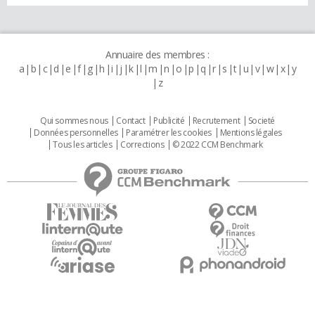
Annuaire des membres :
a
b
c
d
e
f
g
h
i
j
k
l
m
n
o
p
q
r
s
t
u
v
w
x
y
z
Qui sommes nous
Contact
Publicité
Recrutement
Societé
Données personnelles
Paramétrer les cookies
Mentions légales
Tous les articles
Corrections
© 2022 CCM Benchmark