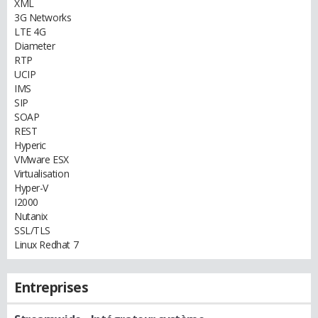
XML
3G Networks
LTE 4G
Diameter
RTP
UCIP
IMS
SIP
SOAP
REST
Hyperic
VMware ESX
Virtualisation
Hyper-V
I2000
Nutanix
SSL/TLS
Linux Redhat 7
Entreprises