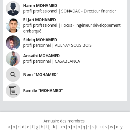
Hamri MOHAMED
profil professionnel | SONADAC - Directeur financier
El Jari MOHAMED
profil professionnel | Focus - Ingénieur développement
embarqué
Siddiq MOHAMED
profil personnel | AULNAY SOUS BOIS
Ansaihi MOHAMED
profil personnel | CASABLANCA
Nom "MOHAMED"
Famille "MOHAMED"
Annuaire des membres :
a
b
c
d
e
f
g
h
i
j
k
l
m
n
o
p
q
r
s
t
u
v
w
x
y