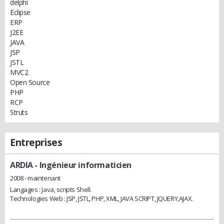
delphi
Eclipse
ERP
J2EE
JAVA
JSP
JSTL
MVC2
Open Source
PHP
RCP
Struts
Entreprises
ARDIA
- Ingénieur informaticien
2008 - maintenant
Langages : Java, scripts Shell.
Technologies Web : JSP, JSTL, PHP, XML, JAVA SCRIPT, JQUERY,AJAX.