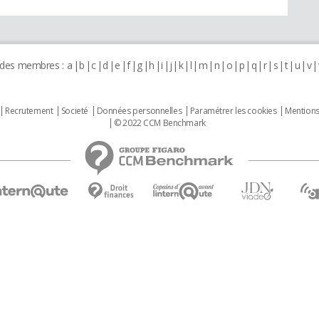
 des membres :
a
b
c
d
e
f
g
h
i
j
k
l
m
n
o
p
q
r
s
t
u
v
Recrutement
Societé
Données personnelles
Paramétrer les cookies
Mentions
© 2022 CCM Benchmark