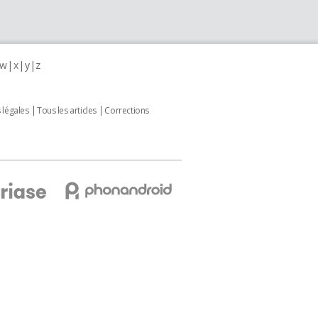
w
x
y
z
 légales
Tous les articles
Corrections