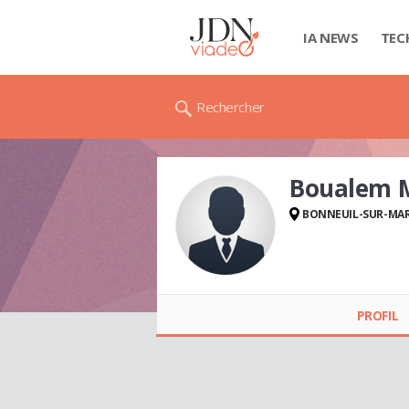
IA NEWS
TEC
Rechercher
Boualem 
BONNEUIL-SUR-MA
Boualem
MAHFOUDI
PROFIL