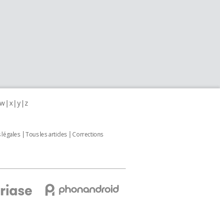
w
x
y
z
 légales
Tous les articles
Corrections