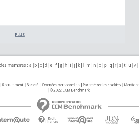
PLUS
 des membres :
a
b
c
d
e
f
g
h
i
j
k
l
m
n
o
p
q
r
s
t
u
v
Recrutement
Societé
Données personnelles
Paramétrer les cookies
Mentions
© 2022 CCM Benchmark