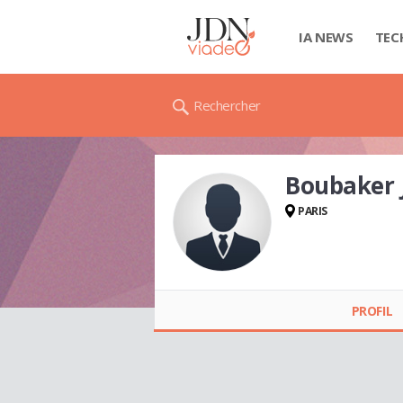
IA NEWS
TEC
Rechercher
Boubaker 
PARIS
Boubaker JEMNI
PROFIL