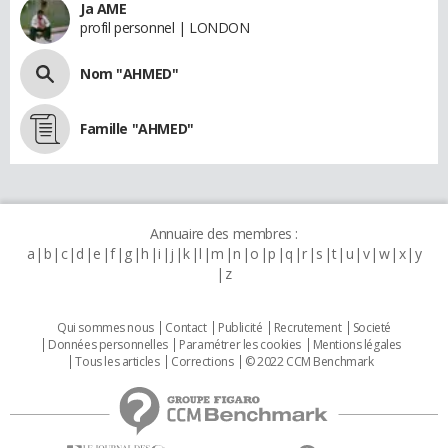
Ja AME
profil personnel | LONDON
Nom "AHMED"
Famille "AHMED"
Annuaire des membres :
a
b
c
d
e
f
g
h
i
j
k
l
m
n
o
p
q
r
s
t
u
v
w
x
y
z
Qui sommes nous
Contact
Publicité
Recrutement
Societé
Données personnelles
Paramétrer les cookies
Mentions légales
Tous les articles
Corrections
© 2022 CCM Benchmark