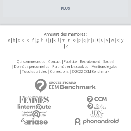
PLUS
Annuaire des membres :
a
b
c
d
e
f
g
h
i
j
k
l
m
n
o
p
q
r
s
t
u
v
w
x
y
z
Qui sommes nous
Contact
Publicité
Recrutement
Societé
Données personnelles
Paramétrer les cookies
Mentions légales
Tous les articles
Corrections
© 2022 CCM Benchmark