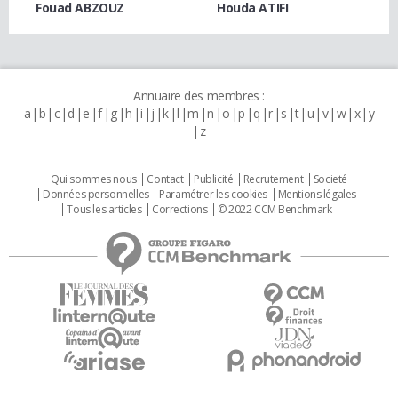
Fouad ABZOUZ
Houda ATIFI
Annuaire des membres :
a
b
c
d
e
f
g
h
i
j
k
l
m
n
o
p
q
r
s
t
u
v
w
x
y
z
Qui sommes nous
Contact
Publicité
Recrutement
Societé
Données personnelles
Paramétrer les cookies
Mentions légales
Tous les articles
Corrections
© 2022 CCM Benchmark