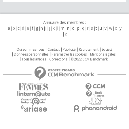
Annuaire des membres :
a
b
c
d
e
f
g
h
i
j
k
l
m
n
o
p
q
r
s
t
u
v
w
x
y
z
Qui sommes nous
Contact
Publicité
Recrutement
Societé
Données personnelles
Paramétrer les cookies
Mentions légales
Tous les articles
Corrections
© 2022 CCM Benchmark