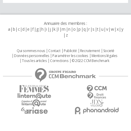
Annuaire des membres :
a
b
c
d
e
f
g
h
i
j
k
l
m
n
o
p
q
r
s
t
u
v
w
x
y
z
Qui sommes nous
Contact
Publicité
Recrutement
Societé
Données personnelles
Paramétrer les cookies
Mentions légales
Tous les articles
Corrections
© 2022 CCM Benchmark