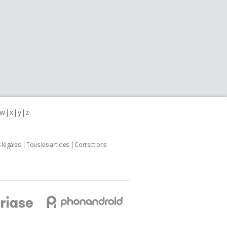
w
x
y
z
 légales
Tous les articles
Corrections