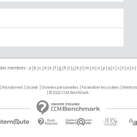
 des membres :
a
b
c
d
e
f
g
h
i
j
k
l
m
n
o
p
q
r
s
t
u
v
Recrutement
Societé
Données personnelles
Paramétrer les cookies
Mentions
© 2022 CCM Benchmark