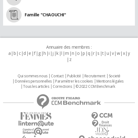
Famille "CHAOUCHI"
Annuaire des membres :
a
b
c
d
e
f
g
h
i
j
k
l
m
n
o
p
q
r
s
t
u
v
w
x
y
z
Qui sommes nous
Contact
Publicité
Recrutement
Societé
Données personnelles
Paramétrer les cookies
Mentions légales
Tous les articles
Corrections
© 2022 CCM Benchmark