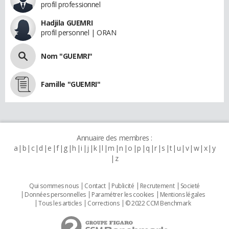
profil professionnel
Hadjila GUEMRI
profil personnel | ORAN
Nom "GUEMRI"
Famille "GUEMRI"
Annuaire des membres :
a
b
c
d
e
f
g
h
i
j
k
l
m
n
o
p
q
r
s
t
u
v
w
x
y
z
Qui sommes nous
Contact
Publicité
Recrutement
Societé
Données personnelles
Paramétrer les cookies
Mentions légales
Tous les articles
Corrections
© 2022 CCM Benchmark