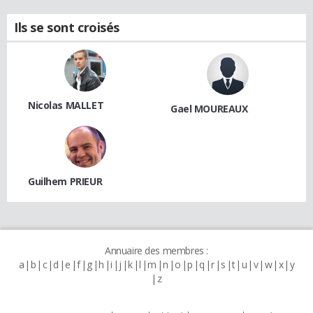
Ils se sont croisés
Nicolas MALLET
Gael MOUREAUX
Guilhem PRIEUR
Annuaire des membres :
a
b
c
d
e
f
g
h
i
j
k
l
m
n
o
p
q
r
s
t
u
v
w
x
y
z