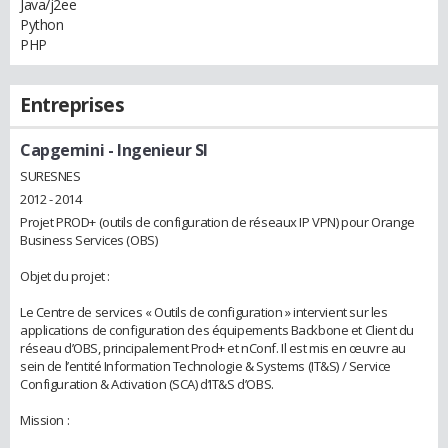
Java/j2ee
Python
PHP
Entreprises
Capgemini
- Ingenieur SI
SURESNES
2012 - 2014
Projet PROD+ (outils de configuration de réseaux IP VPN) pour Orange
Business Services (OBS)
Objet du projet :
Le Centre de services « Outils de configuration » intervient sur les
applications de configuration des équipements Backbone et Client du
réseau d’OBS, principalement Prod+ et nConf. Il est mis en œuvre au
sein de l’entité Information Technologie & Systems (IT&S) / Service
Configuration & Activation (SCA) d’IT&S d’OBS.
Mission :