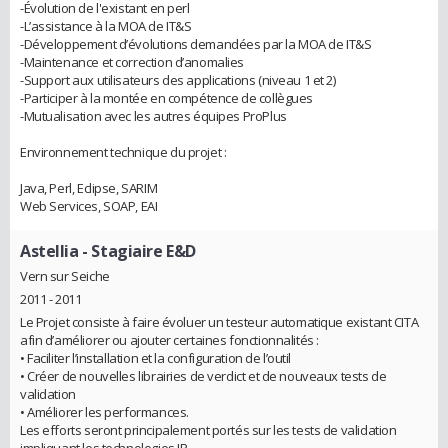
-Évolution de l'existant en perl
-L’assistance à la MOA de IT&S
-Développement d’évolutions demandées par la MOA de IT&S
-Maintenance et correction d’anomalies
-Support aux utilisateurs des applications (niveau 1 et 2)
-Participer à la montée en compétence de collègues
-Mutualisation avec les autres équipes ProPlus
Environnement technique du projet :
Java, Perl, Eclipse, SARIM
Web Services, SOAP, EAI
Astellia
- Stagiaire E&D
Vern sur Seiche
2011 - 2011
Le Projet consiste à faire évoluer un testeur automatique existant CITA
afin d’améliorer ou ajouter certaines fonctionnalités :
• Faciliter l’installation et la configuration de l’outil
• Créer de nouvelles librairies de verdict et de nouveaux tests de
validation
• Améliorer les performances.
Les efforts seront principalement portés sur les tests de validation