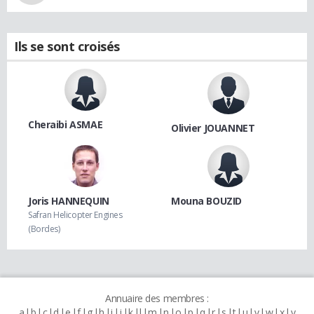
Ils se sont croisés
Cheraibi ASMAE
Olivier JOUANNET
Joris HANNEQUIN
Mouna BOUZID
Safran Helicopter Engines
(Bordes)
Annuaire des membres :
a
b
c
d
e
f
g
h
i
j
k
l
m
n
o
p
q
r
s
t
u
v
w
x
y