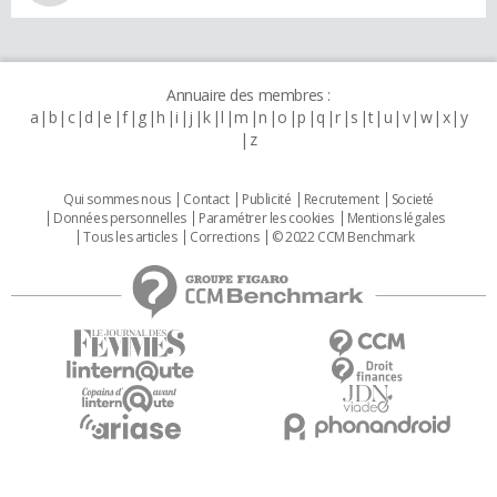
Annuaire des membres :
a
b
c
d
e
f
g
h
i
j
k
l
m
n
o
p
q
r
s
t
u
v
w
x
y
z
Qui sommes nous
Contact
Publicité
Recrutement
Societé
Données personnelles
Paramétrer les cookies
Mentions légales
Tous les articles
Corrections
© 2022 CCM Benchmark