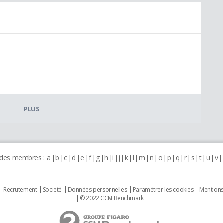
PLUS
 des membres :
a
b
c
d
e
f
g
h
i
j
k
l
m
n
o
p
q
r
s
t
u
v
Recrutement
Societé
Données personnelles
Paramétrer les cookies
Mentions
© 2022 CCM Benchmark