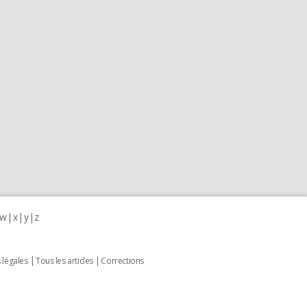
w
x
y
z
 légales
Tous les articles
Corrections