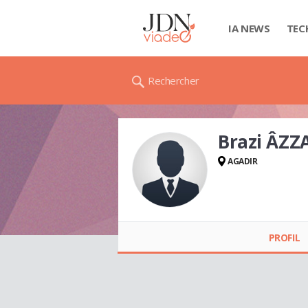
IA NEWS
TEC
Rechercher
Brazi ÂZ
AGADIR
Brazi ÂZZAM
PROFIL