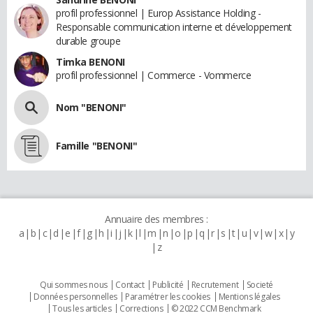
profil professionnel | Europ Assistance Holding -
Responsable communication interne et développement
durable groupe
Timka BENONI
profil professionnel | Commerce - Vommerce
Nom "BENONI"
Famille "BENONI"
Annuaire des membres :
a
b
c
d
e
f
g
h
i
j
k
l
m
n
o
p
q
r
s
t
u
v
w
x
y
z
Qui sommes nous
Contact
Publicité
Recrutement
Societé
Données personnelles
Paramétrer les cookies
Mentions légales
Tous les articles
Corrections
© 2022 CCM Benchmark