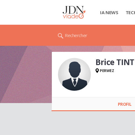
IA NEWS
TEC
Rechercher
Brice TIN
PERWEZ
Brice TINTIGNER
PROFIL