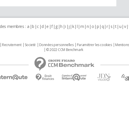
 des membres :
a
b
c
d
e
f
g
h
i
j
k
l
m
n
o
p
q
r
s
t
u
v
Recrutement
Societé
Données personnelles
Paramétrer les cookies
Mentions
© 2022 CCM Benchmark