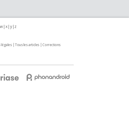
w
x
y
z
 légales
Tous les articles
Corrections