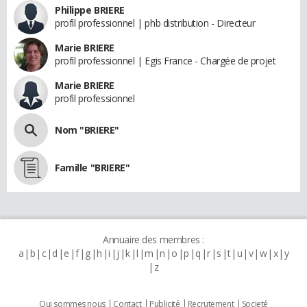
Philippe BRIERE
profil professionnel | phb distribution - Directeur
Marie BRIERE
profil professionnel | Egis France - Chargée de projet
Marie BRIERE
profil professionnel
Nom "BRIERE"
Famille "BRIERE"
Annuaire des membres :
a
b
c
d
e
f
g
h
i
j
k
l
m
n
o
p
q
r
s
t
u
v
w
x
y
z
Qui sommes nous
Contact
Publicité
Recrutement
Societé