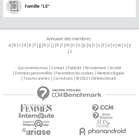
Famille "LE"
Annuaire des membres :
a
b
c
d
e
f
g
h
i
j
k
l
m
n
o
p
q
r
s
t
u
v
w
x
y
z
Qui sommes nous
Contact
Publicité
Recrutement
Societé
Données personnelles
Paramétrer les cookies
Mentions légales
Tous les articles
Corrections
© 2022 CCM Benchmark