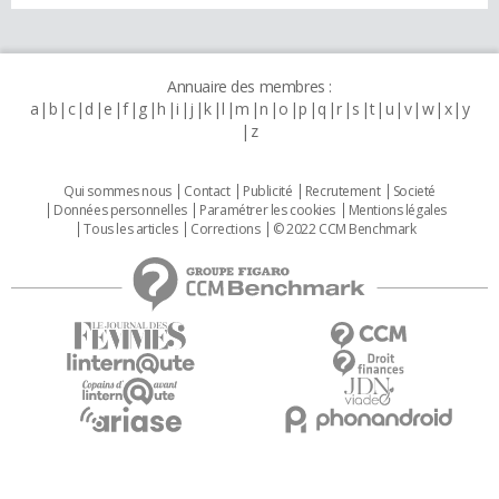
Annuaire des membres :
a
b
c
d
e
f
g
h
i
j
k
l
m
n
o
p
q
r
s
t
u
v
w
x
y
z
Qui sommes nous
Contact
Publicité
Recrutement
Societé
Données personnelles
Paramétrer les cookies
Mentions légales
Tous les articles
Corrections
© 2022 CCM Benchmark