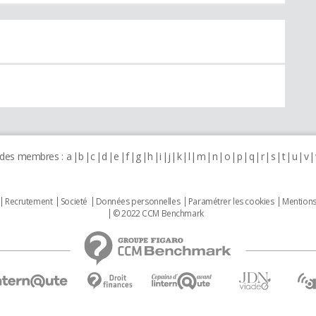
 des membres :
a
b
c
d
e
f
g
h
i
j
k
l
m
n
o
p
q
r
s
t
u
v
Recrutement
Societé
Données personnelles
Paramétrer les cookies
Mentions
© 2022 CCM Benchmark