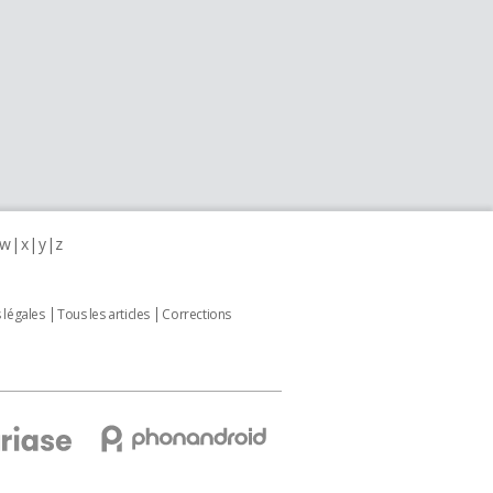
w
x
y
z
 légales
Tous les articles
Corrections