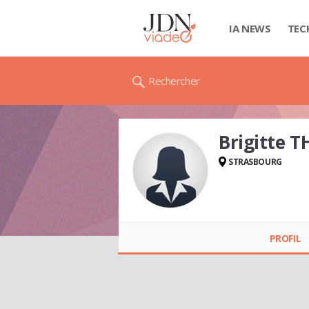
IA NEWS
TEC
Rechercher
Brigitte T
STRASBOURG
Brigitte THIRIET
PROFIL