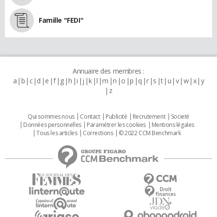
Famille "FEDI"
Annuaire des membres :
a
b
c
d
e
f
g
h
i
j
k
l
m
n
o
p
q
r
s
t
u
v
w
x
y
z
Qui sommes nous
Contact
Publicité
Recrutement
Societé
Données personnelles
Paramétrer les cookies
Mentions légales
Tous les articles
Corrections
© 2022 CCM Benchmark