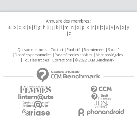
Annuaire des membres :
a
b
c
d
e
f
g
h
i
j
k
l
m
n
o
p
q
r
s
t
u
v
w
x
y
z
Qui sommes nous
Contact
Publicité
Recrutement
Societé
Données personnelles
Paramétrer les cookies
Mentions légales
Tous les articles
Corrections
© 2022 CCM Benchmark