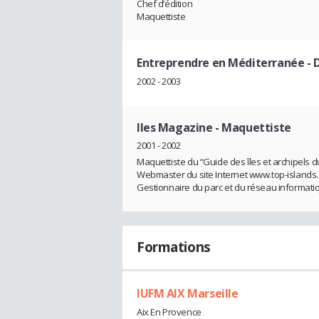
Chef d’édition
Maquettiste
Entreprendre en Méditerranée
- 
2002 - 2003
Iles Magazine
- Maquettiste
2001 - 2002
Maquettiste du “Guide des îles et archipels
Webmaster du site Internet www.top-islands
Gestionnaire du parc et du réseau informati
Formations
IUFM AIX Marseille
Aix En Provence