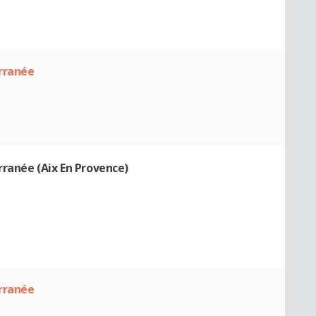
erranée
rranée (Aix En Provence)
erranée