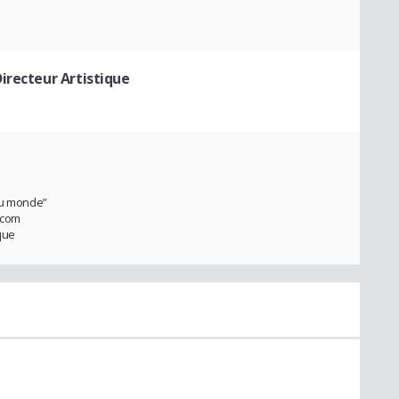
Directeur Artistique
 du monde”
.com
que