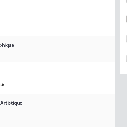
aphique
iste
 Artistique