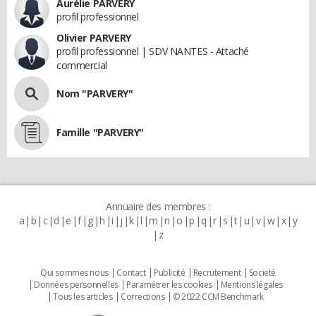
Aurélie PARVERY
profil professionnel
Olivier PARVERY
profil professionnel | SDV NANTES - Attaché
commercial
Nom "PARVERY"
Famille "PARVERY"
Annuaire des membres :
a
b
c
d
e
f
g
h
i
j
k
l
m
n
o
p
q
r
s
t
u
v
w
x
y
z
Qui sommes nous
Contact
Publicité
Recrutement
Societé
Données personnelles
Paramétrer les cookies
Mentions légales
Tous les articles
Corrections
© 2022 CCM Benchmark