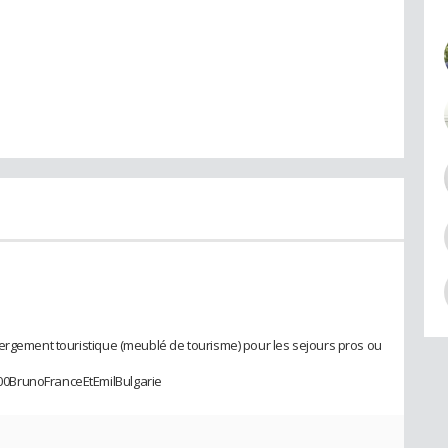
ergement touristique (meublé de tourisme) pour les sejours pros ou
0BrunoFranceEtEmilBulgarie