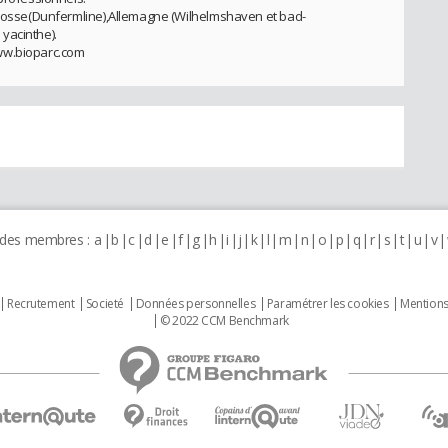
 écosse(Dunfermline),Allemagne (Wilhelmshaven et bad-
yacinthe).
ww.bioparc.com
 des membres :
a
b
c
d
e
f
g
h
i
j
k
l
m
n
o
p
q
r
s
t
u
v
Recrutement
Societé
Données personnelles
Paramétrer les cookies
Mentions
© 2022 CCM Benchmark