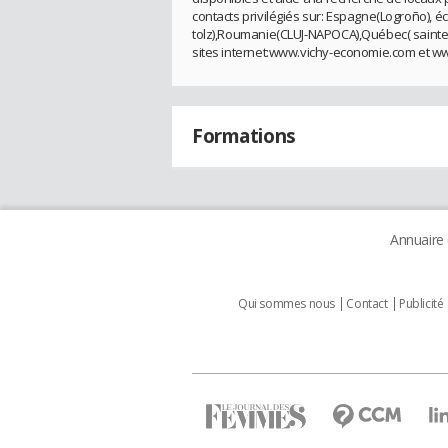
contacts privilégiés sur: Espagne(Logroño),
tolz),Roumanie(CLUJ-NAPOCA),Québec( sainte 
sites internet:www.vichy-economie.com et w
Formations
Annuaire
Qui sommes nous
Contact
Publicité