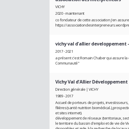
VICHY
2020 - maintenant
co fondateur de cette association j'en assure 
https://associationdesinterpreneurs.wordp
vichy val d'allier developpement
-
2017 - 2021
a présent c'est Romain Chaber qui assure la
Communauté"
Vichy Val d'Allier Développement
Direction générale | VICHY
1989 - 2017
Accueil de porteurs de projets, investisseurs,
filières(santé nutrition biomédical..),prospe
et sites internet).
développement de réseaux (territoriaux, sect
le territoire du bassin d'emploi et de vie d
disponibles et aide à la recherche de locaux