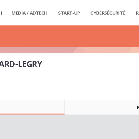
H
MEDIA / ADTECH
START-UP
CYBERSÉCURITÉ
R
BIG
CAR
FI
IND
E-R
IOT
MA
PA
QU
RET
SE
SM
WE
MA
LIV
GUI
GUI
GUI
GUI
GUI
GU
GUI
BUD
PRI
DIC
DIC
DIC
DI
DI
DIC
NARD-LEGRY