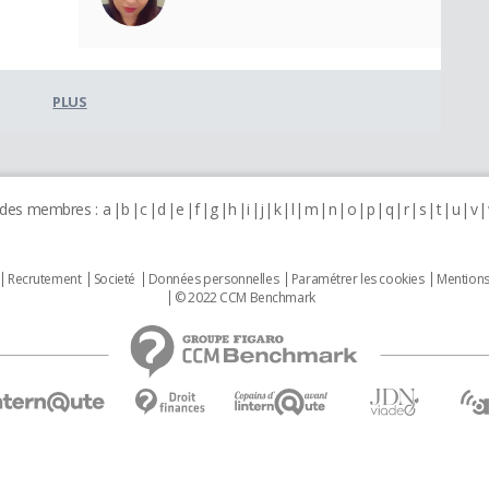
PLUS
 des membres :
a
b
c
d
e
f
g
h
i
j
k
l
m
n
o
p
q
r
s
t
u
v
Recrutement
Societé
Données personnelles
Paramétrer les cookies
Mentions
© 2022 CCM Benchmark