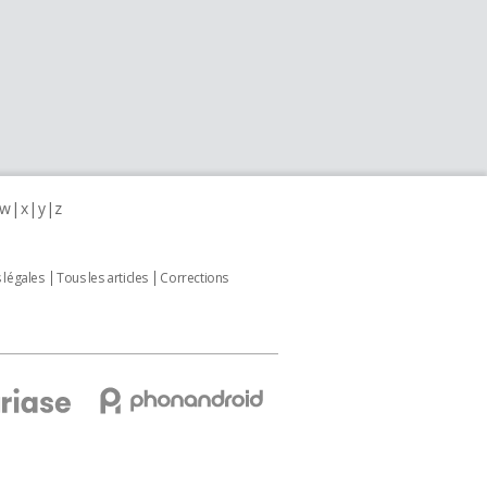
w
x
y
z
 légales
Tous les articles
Corrections