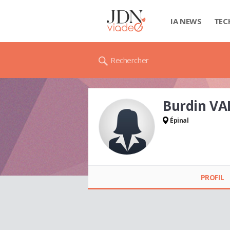
IA NEWS
TEC
Rechercher
Burdin VA
Épinal
Burdin VALERIE
PROFIL