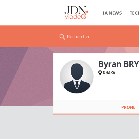
IA NEWS
TEC
Rechercher
Byran BR
DHAKA
Byran BRYANWARD
(BYRAN WARD)
PROFIL