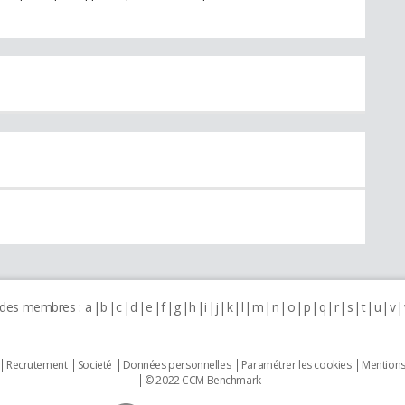
 des membres :
a
b
c
d
e
f
g
h
i
j
k
l
m
n
o
p
q
r
s
t
u
v
Recrutement
Societé
Données personnelles
Paramétrer les cookies
Mentions
© 2022 CCM Benchmark