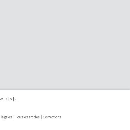
w
x
y
z
 légales
Tous les articles
Corrections