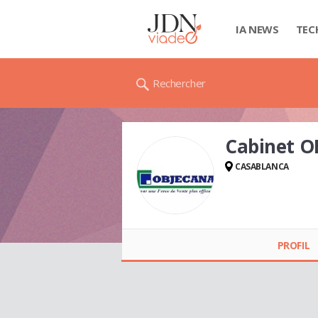
IA NEWS
TEC
Rechercher
Cabinet 
CASABLANCA
Cabinet OBJECANA
PROFIL