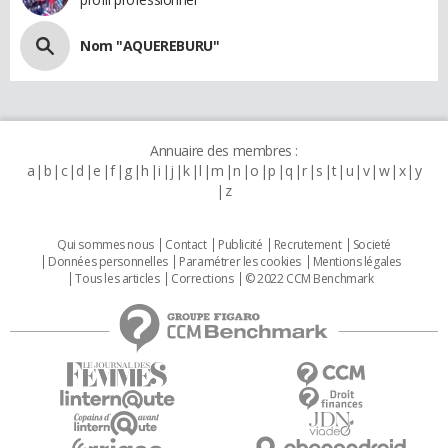
Nom "AQUEREBURU"
Annuaire des membres :
a
b
c
d
e
f
g
h
i
j
k
l
m
n
o
p
q
r
s
t
u
v
w
x
y
z
Qui sommes nous
Contact
Publicité
Recrutement
Societé
Données personnelles
Paramétrer les cookies
Mentions légales
Tous les articles
Corrections
© 2022 CCM Benchmark