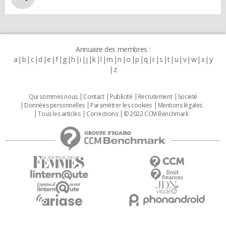
Annuaire des membres :
a
b
c
d
e
f
g
h
i
j
k
l
m
n
o
p
q
r
s
t
u
v
w
x
y
z
Qui sommes nous
Contact
Publicité
Recrutement
Societé
Données personnelles
Paramétrer les cookies
Mentions légales
Tous les articles
Corrections
© 2022 CCM Benchmark